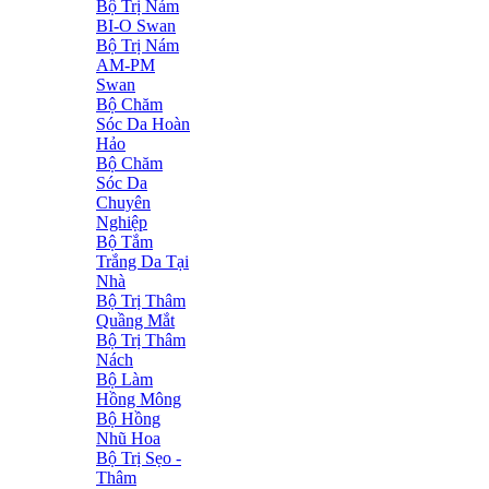
Bộ Trị Nám
BI-O Swan
Bộ Trị Nám
AM-PM
Swan
Bộ Chăm
Sóc Da Hoàn
Hảo
Bộ Chăm
Sóc Da
Chuyên
Nghiệp
Bộ Tắm
Trắng Da Tại
Nhà
Bộ Trị Thâm
Quầng Mắt
Bộ Trị Thâm
Nách
Bộ Làm
Hồng Mông
Bộ Hồng
Nhũ Hoa
Bộ Trị Sẹo -
Thâm