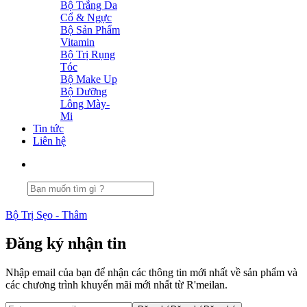
Bộ Trắng Da
Cổ & Ngực
Bộ Sản Phẩm
Vitamin
Bộ Trị Rụng
Tóc
Bộ Make Up
Bộ Dưỡng
Lông Mày-
Mi
Tin tức
Liên hệ
Bộ Trị Sẹo - Thâm
Đăng ký nhận tin
Nhập email của bạn để nhận các thông tin mới nhất về sản phẩm và
các chương trình khuyến mãi mới nhất từ R'meilan.