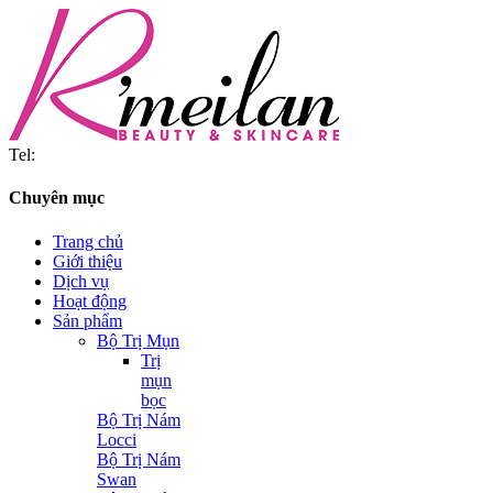
Tel:
Chuyên mục
Trang chủ
Giới thiệu
Dịch vụ
Hoạt động
Sản phẩm
Bộ Trị Mụn
Trị
mụn
bọc
Bộ Trị Nám
Locci
Bộ Trị Nám
Swan