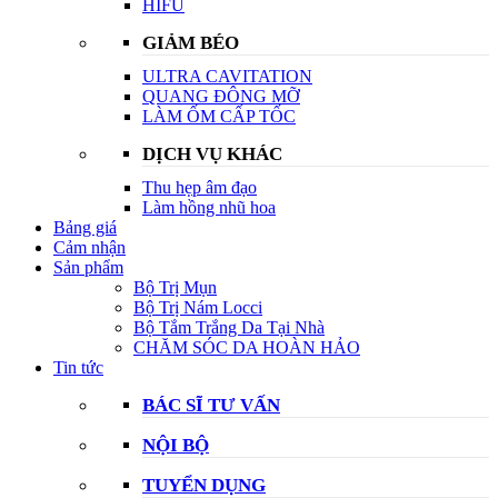
HIFU
GIẢM BÉO
ULTRA CAVITATION
QUANG ĐÔNG MỠ
LÀM ỐM CẤP TỐC
DỊCH VỤ KHÁC
Thu hẹp âm đạo
Làm hồng nhũ hoa
Bảng giá
Cảm nhận
Sản phẩm
Bộ Trị Mụn
Bộ Trị Nám Locci
Bộ Tắm Trắng Da Tại Nhà
CHĂM SÓC DA HOÀN HẢO
Tin tức
BÁC SĨ TƯ VẤN
NỘI BỘ
TUYỂN DỤNG