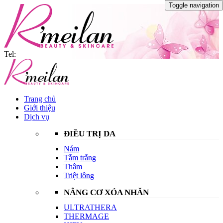
Toggle navigation
Tel:
Trang chủ
Giới thiệu
Dịch vụ
ĐIỀU TRỊ DA
Nám
Tắm trắng
Thâm
Triệt lông
NÂNG CƠ XÓA NHĂN
ULTRATHERA
THERMAGE