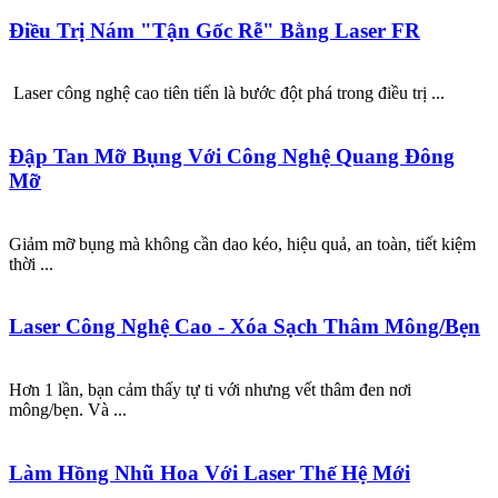
Điều Trị Nám "Tận Gốc Rễ" Bằng Laser FR
Laser công nghệ cao tiên tiến là bước đột phá trong điều trị ...
Đập Tan Mỡ Bụng Với Công Nghệ Quang Đông
Mỡ
Giảm mỡ bụng mà không cần dao kéo, hiệu quả, an toàn, tiết kiệm
thời ...
Laser Công Nghệ Cao - Xóa Sạch Thâm Mông/Bẹn
Hơn 1 lần, bạn cảm thấy tự ti với nhưng vết thâm đen nơi
mông/bẹn. Và ...
Làm Hồng Nhũ Hoa Với Laser Thế Hệ Mới