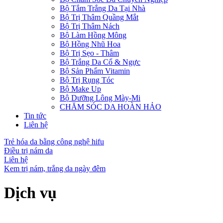
Bộ Tắm Trắng Da Tại Nhà
Bộ Trị Thâm Quầng Mắt
Bộ Trị Thâm Nách
Bộ Làm Hồng Mông
Bộ Hồng Nhũ Hoa
Bộ Trị Sẹo - Thâm
Bộ Trắng Da Cổ & Ngực
Bộ Sản Phẩm Vitamin
Bộ Trị Rụng Tóc
Bộ Make Up
Bộ Dưỡng Lông Mày-Mi
CHĂM SÓC DA HOÀN HẢO
Tin tức
Liên hệ
Trẻ hóa da bằng công nghệ hifu
Điều trị nám da
Liên hệ
Kem trị nám, trắng da ngày đêm
Dịch vụ