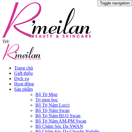
Toggle navigation
Tel:
Trang chủ
Giới thiệu
Dịch vụ
Hoạt động
Sản phẩm
Bộ Trị Mụn
Trị mụn bọc
Bộ Trị Nám Locci
Bộ Trị Nám Swan
Bộ Trị Nám BI-O Swan
Bộ Trị Nám AM-PM Swan
Bộ Chăm Sóc Da SWAN
Bộ Chăm Sóc Da Chuyên Nghiệp