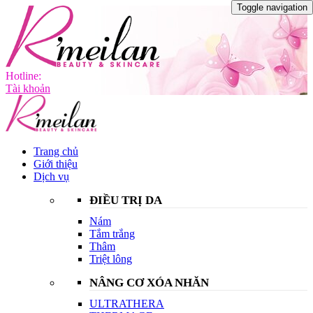
Toggle navigation
Hotline:
Tài khoản
Trang chủ
Giới thiệu
Dịch vụ
ĐIỀU TRỊ DA
Nám
Tắm trắng
Thâm
Triệt lông
NÂNG CƠ XÓA NHĂN
ULTRATHERA