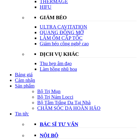
THERMAGE
HIFU
GIẢM BÉO
ULTRA CAVITATION
QUANG ĐÔNG MỠ
LÀM ỐM CẤP TỐC
Giảm béo công nghệ cao
DỊCH VỤ KHÁC
Thu hẹp âm đạo
Làm hồng nhũ hoa
Bảng giá
Cảm nhận
Sản phẩm
Bộ Trị Mụn
Bộ Trị Nám Locci
Bộ Tắm Trắng Da Tại Nhà
CHĂM SÓC DA HOÀN HẢO
Tin tức
BÁC SĨ TƯ VẤN
NỘI BỘ