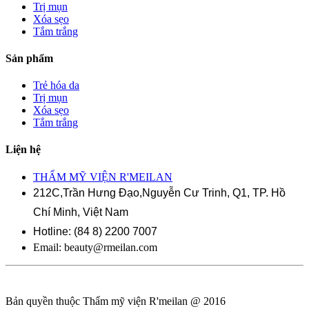
Trị mụn
Xóa sẹo
Tắm trắng
Sản phẩm
Trẻ hóa da
Trị mụn
Xóa sẹo
Tắm trắng
Liện hệ
THẨM MỸ VIỆN R'MEILAN
212C,Trần Hưng Đạo,Nguyễn Cư Trinh, Q1, TP. Hồ
Chí Minh, Việt Nam
Hotline: (84 8) 2200 7007
Email:
beauty@rmeilan.com
Bản quyền thuộc Thẩm mỹ viện R'meilan @ 2016