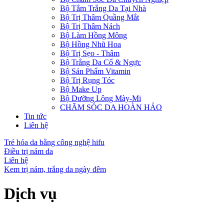
Bộ Tắm Trắng Da Tại Nhà
Bộ Trị Thâm Quầng Mắt
Bộ Trị Thâm Nách
Bộ Làm Hồng Mông
Bộ Hồng Nhũ Hoa
Bộ Trị Sẹo - Thâm
Bộ Trắng Da Cổ & Ngực
Bộ Sản Phẩm Vitamin
Bộ Trị Rụng Tóc
Bộ Make Up
Bộ Dưỡng Lông Mày-Mi
CHĂM SÓC DA HOÀN HẢO
Tin tức
Liên hệ
Trẻ hóa da bằng công nghệ hifu
Điều trị nám da
Liên hệ
Kem trị nám, trắng da ngày đêm
Dịch vụ