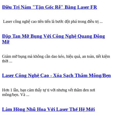
Điều Trị Nám "Tận Gốc Rễ" Bằng Laser FR
Laser công nghệ cao tiên tiến là bước đột phá trong điều trị ...
Đập Tan Mỡ Bụng Với Công Nghệ Quang Đông
Mỡ
Giảm mỡ bụng mà không cần dao kéo, hiệu quả, an toàn, tiết kiệm
thời ...
Laser Công Nghệ Cao - Xóa Sạch Thâm Mông/Bẹn
Hơn 1 lần, bạn cảm thấy tự ti với nhưng vết thâm đen nơi
mông/bẹn. Và ...
Làm Hồng Nhũ Hoa Với Laser Thế Hệ Mới