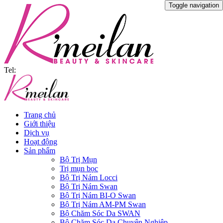
Toggle navigation
Tel:
Trang chủ
Giới thiệu
Dịch vụ
Hoạt động
Sản phẩm
Bộ Trị Mụn
Trị mụn bọc
Bộ Trị Nám Locci
Bộ Trị Nám Swan
Bộ Trị Nám BI-O Swan
Bộ Trị Nám AM-PM Swan
Bộ Chăm Sóc Da SWAN
Bộ Chăm Sóc Da Chuyên Nghiệp