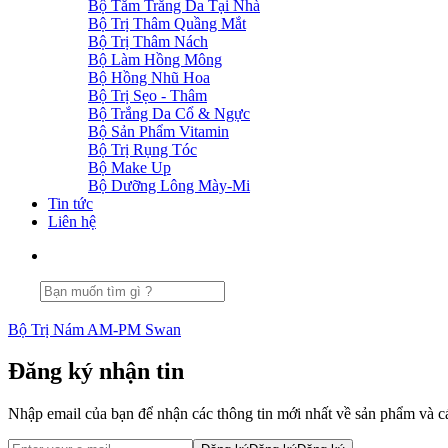
Bộ Tắm Trắng Da Tại Nhà
Bộ Trị Thâm Quầng Mắt
Bộ Trị Thâm Nách
Bộ Làm Hồng Mông
Bộ Hồng Nhũ Hoa
Bộ Trị Sẹo - Thâm
Bộ Trắng Da Cổ & Ngực
Bộ Sản Phẩm Vitamin
Bộ Trị Rụng Tóc
Bộ Make Up
Bộ Dưỡng Lông Mày-Mi
Tin tức
Liên hệ
Bộ Trị Nám AM-PM Swan
Đăng ký nhận tin
Nhập email của bạn để nhận các thông tin mới nhất về sản phẩm và c