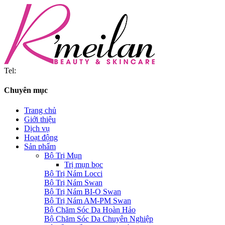
Tel:
Chuyên mục
Trang chủ
Giới thiệu
Dịch vụ
Hoạt động
Sản phẩm
Bộ Trị Mụn
Trị mụn bọc
Bộ Trị Nám Locci
Bộ Trị Nám Swan
Bộ Trị Nám BI-O Swan
Bộ Trị Nám AM-PM Swan
Bộ Chăm Sóc Da Hoàn Hảo
Bộ Chăm Sóc Da Chuyên Nghiệp