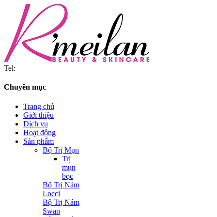
Tel:
Chuyên mục
Trang chủ
Giới thiệu
Dịch vụ
Hoạt động
Sản phẩm
Bộ Trị Mụn
Trị
mụn
bọc
Bộ Trị Nám
Locci
Bộ Trị Nám
Swan