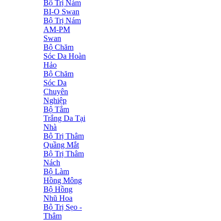
Bộ Trị Nám
BI-O Swan
Bộ Trị Nám
AM-PM
Swan
Bộ Chăm
Sóc Da Hoàn
Hảo
Bộ Chăm
Sóc Da
Chuyên
Nghiệp
Bộ Tắm
Trắng Da Tại
Nhà
Bộ Trị Thâm
Quầng Mắt
Bộ Trị Thâm
Nách
Bộ Làm
Hồng Mông
Bộ Hồng
Nhũ Hoa
Bộ Trị Sẹo -
Thâm