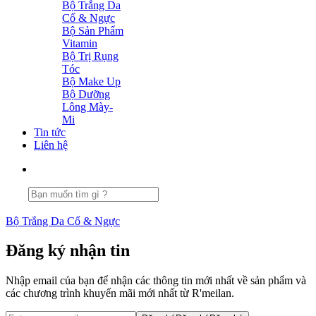
Bộ Trắng Da
Cổ & Ngực
Bộ Sản Phẩm
Vitamin
Bộ Trị Rụng
Tóc
Bộ Make Up
Bộ Dưỡng
Lông Mày-
Mi
Tin tức
Liên hệ
Bộ Trắng Da Cổ & Ngực
Đăng ký nhận tin
Nhập email của bạn để nhận các thông tin mới nhất về sản phẩm và
các chương trình khuyến mãi mới nhất từ R'meilan.