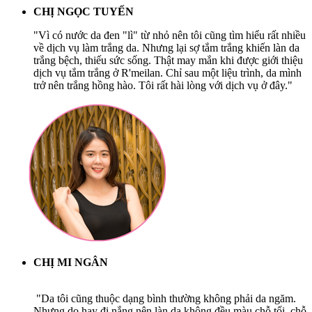
CHỊ NGỌC TUYẾN
"Vì có nước da đen "lì" từ nhỏ nên tôi cũng tìm hiểu rất nhiều
về dịch vụ làm trắng da. Nhưng lại sợ tắm trắng khiến làn da
trắng bệch, thiếu sức sống. Thật may mắn khi được giới thiệu
dịch vụ tắm trắng ở R'meilan. Chỉ sau một liệu trình, da mình
trở nên trắng hồng hào. Tôi rất hài lòng với dịch vụ ở đây."
CHỊ MI NGÂN
"Da tôi cũng thuộc dạng bình thường không phải da ngăm.
Nhưng do hay đi nắng nên làn da không đều màu chỗ tối, chỗ