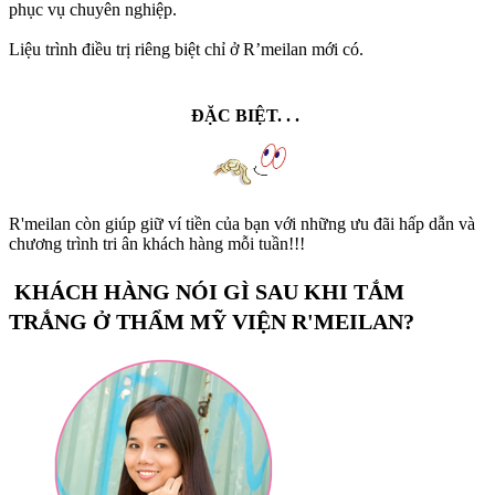
phục vụ chuyên nghiệp.
Liệu trình điều trị riêng biệt chỉ ở R’meilan mới có.
ĐẶC BIỆT. . .
R'meilan còn giúp giữ ví tiền của bạn với những ưu đãi hấp dẫn và
chương trình tri ân khách hàng mỗi tuần!!!
KHÁCH HÀNG NÓI GÌ SAU KHI TẮM
TRẮNG Ở THẨM MỸ VIỆN R'MEILAN?