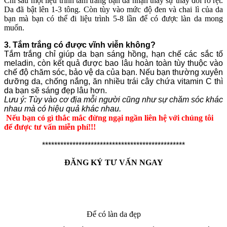
Chỉ sau một liệu trình tắm trắng bạn đã nhận thấy sự thay đổi rõ rệt.
Da đã bật lên 1-3 tông. Còn tùy vào mức độ đen và chai lì của da
bạn mà bạn có thể đi liệu trình 5-8 lần để có được làn da mong
muốn.
3. Tắm trắng có được vĩnh viễn không
?
Tắm trắng chỉ giúp da bạn sáng hồng, hạn chế các sắc tố
meladin, còn kết quả được bao lâu hoàn toàn tùy thuộc vào
chế độ chăm sóc, bảo vệ da của bạn. Nếu bạn thường xuyên
dưỡng da, chống nắng, ăn nhiều trái cây chứa vitamin C thì
da bạn sẽ sáng đẹp lâu hơn.
Lưu ý: Tùy vào cơ địa mỗi người cũng như sự chăm sóc khác
nhau mà có hiệu quả khác nhau.
Nếu bạn có gì thắc mắc đừng ngại ngần liên hệ với chúng tôi
để được tư vấn miễn phí!!!
***********************************************
ĐĂNG KÝ TƯ VẤN NGAY
Để có làn da đẹp