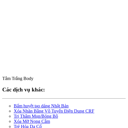
Tắm Trắng Body
Các dịch vụ khác:
Bấm huyệt tạo dáng Nhật Bản
Xóa Nhăn Bằng Vô Tuyến Điện Dung CRF
Trị Thâm Mụn/Bỏng Bô
Xóa Mỡ Nọng Cằm
Trẻ Hóa Da Cổ