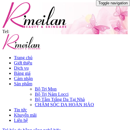
Toggle navigation
Tel:
Trang chủ
Giới thiệu
Dịch vụ
Bảng giá
Cảm nhận
Sản phẩm
Bộ Trị Mụn
Bộ Trị Nám Locci
Bộ Tắm Trắng Da Tại Nhà
CHĂM SÓC DA HOÀN HẢO
Tin tức
Khuyến mãi
Liên hệ