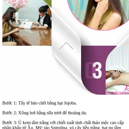
Bước 1: Tẩy tế bào chết bằng hạt Jojoba.
Bước 2: Xông hơi bằng sữa tươi để thoáng da.
Bước 3: Ủ kem tắm trắng với chiết xuất tinh chất thảo mộc cao cấp
nhập khẩu từ Âu, Mỹ: tảo Spirulina, vỏ cây liễu trắng, hạt nụ tầm