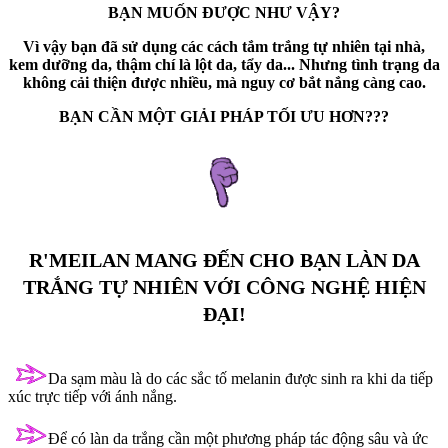
BẠN MUỐN ĐƯỢC NHƯ VẬY?
Vì vậy bạn đã sử dụng các cách tắm trắng tự nhiên tại nhà,
kem dưỡng da, thậm chí là lột da, tẩy da... Nhưng tình trạng da
không cải thiện được nhiều, mà nguy cơ bắt nắng càng cao.
BẠN CẦN MỘT GIẢI PHÁP TỐI ƯU HƠN???
R'MEILAN MANG ĐẾN CHO BẠN LÀN DA
TRẮNG TỰ NHIÊN VỚI CÔNG NGHỆ HIỆN
ĐẠI!
Da sạm màu là do các sắc tố melanin được sinh ra khi da tiếp
xúc trực tiếp với ánh nắng.
Để có làn da trắng cần một phương pháp tác động sâu và ức