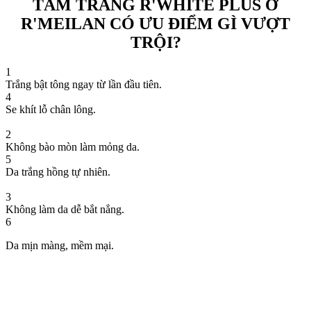
TẮM TRẮNG R'WHITE PLUS Ở
R'MEILAN CÓ ƯU ĐIỂM GÌ VƯỢT
TRỘI?
1
Trắng bật tông ngay từ lần đầu tiên.
4
Se khít lỗ chân lông.
2
Không bào mòn làm mỏng da.
5
Da trắng hồng tự nhiên.
3
Không làm da dễ bắt nắng.
6
Da mịn màng, mềm mại.