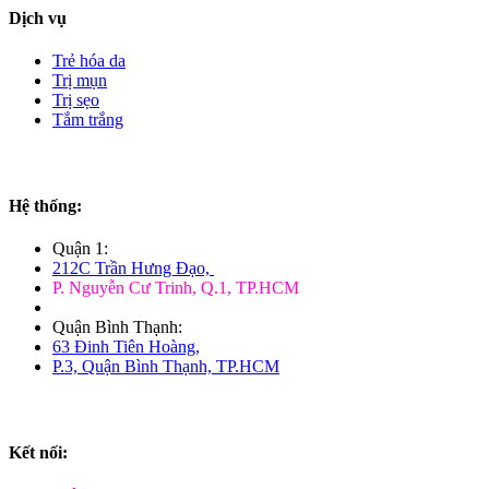
Dịch vụ
Trẻ hóa da
Trị mụn
Trị sẹo
Tắm trắng
Hệ thống:
Quận 1:
212C Trần Hưng Đạo,
P. Nguyễn Cư Trinh, Q.1, TP.HCM
Quận Bình Thạnh:
63 Đinh Tiên Hoàng,
P.3, Quận Bình Thạnh, TP.HCM
Kết nối: