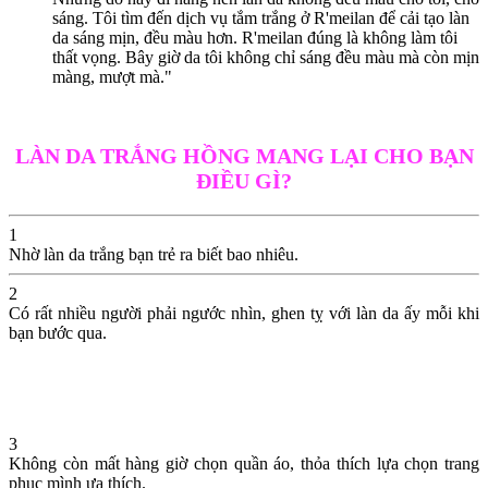
sáng. Tôi tìm đến dịch vụ tắm trắng ở R'meilan để cải tạo làn
da sáng mịn, đều màu hơn. R'meilan đúng là không làm tôi
thất vọng. Bây giờ da tôi không chỉ sáng đều màu mà còn mịn
màng, mượt mà."
LÀN DA TRẮNG HỒNG MANG LẠI CHO BẠN
ĐIỀU GÌ?
1
Nhờ làn da trắng bạn trẻ ra biết bao nhiêu.
2
Có rất nhiều người phải ngước nhìn, ghen tỵ với làn da ấy mỗi khi
bạn bước qua.
3
Không còn mất hàng giờ chọn quần áo, thỏa thích lựa chọn trang
phục mình ưa thích.