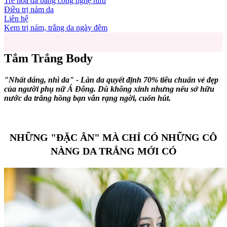
Trẻ hóa da bằng công nghệ hifu
Điều trị nám da
Liên hệ
Kem trị nám, trắng da ngày đêm
Tắm Trắng Body
"Nhất dáng, nhì da" - Làn da quyết định 70% tiêu chuẩn vẻ đẹp
của người phụ nữ Á Đông. Dù không xinh nhưng nếu sở hữu
nước da trắng hồng bạn vẫn rạng ngời, cuốn hút.
NHỮNG "ĐẶC ÂN" MÀ CHỈ CÓ NHỮNG CÔ
NÀNG DA TRẮNG MỚI CÓ