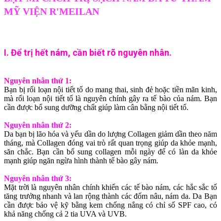
MỸ VIỆN R'MEILAN
I. Để trị hết nám, cần biết rõ nguyên nhân.
Nguyên nhân thứ 1:
Bạn bị rối loạn nội tiết tố do mang thai, sinh đẻ hoặc tiền mãn kinh,
mà rối loạn nội tiết tố là nguyên chính gây ra tế bào của nám. Bạn
cần được bổ sung dưỡng chất giúp làm cân bằng nội tiết tố.
Nguyên nhân thứ 2:
Da bạn bị lão hóa và yếu dần do lượng Collagen giảm dần theo năm
tháng, mà Collagen đóng vai trò rất quan trọng giúp da khỏe mạnh,
săn chắc. Bạn cần bổ sung collagen mỗi ngày để có làn da khỏe
mạnh giúp ngăn ngừa hình thành tế bào gây nám.
Nguyên nhân thứ 3:
Mặt trời là nguyên nhân chính khiến các tế bào nám, các hắc sắc tố
tăng trưởng nhanh và lan rộng thành các đốm nâu, nám da. Da Bạn
cần được bảo vệ kỹ bằng kem chống nắng có chỉ số SPF cao, có
khả năng chống cả 2 tia UVA và UVB.