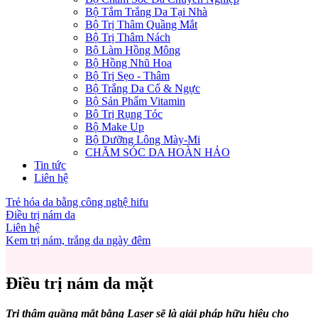
Bộ Tắm Trắng Da Tại Nhà
Bộ Trị Thâm Quầng Mắt
Bộ Trị Thâm Nách
Bộ Làm Hồng Mông
Bộ Hồng Nhũ Hoa
Bộ Trị Sẹo - Thâm
Bộ Trắng Da Cổ & Ngực
Bộ Sản Phẩm Vitamin
Bộ Trị Rụng Tóc
Bộ Make Up
Bộ Dưỡng Lông Mày-Mi
CHĂM SÓC DA HOÀN HẢO
Tin tức
Liên hệ
Trẻ hóa da bằng công nghệ hifu
Điều trị nám da
Liên hệ
Kem trị nám, trắng da ngày đêm
Điều trị nám da mặt
Trị thâm quầng mắt bằng Laser sẽ là giải pháp hữu hiệu cho