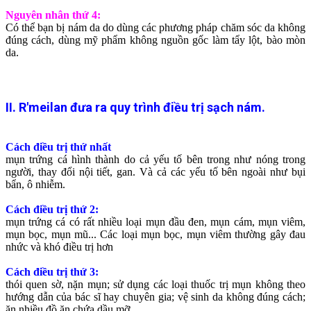
Nguyên nhân thứ 4:
Có thể bạn bị nám da do dùng các phương pháp chăm sóc da không
đúng cách, dùng mỹ phẩm không nguồn gốc làm tẩy lột, bào mòn
da.
II. R'meilan đưa ra quy trình điều trị sạch nám.
Cách điều trị thứ nhất
mụn trứng cá hình thành do cả yếu tố bên trong như nóng trong
người, thay đổi nội tiết, gan. Và cả các yếu tố bên ngoài như bụi
bẩn, ô nhiễm.
Cách điều trị thứ 2:
mụn trứng cá có rất nhiều loại mụn đầu đen, mụn cám, mụn viêm,
mụn bọc, mụn mũ... Các loại mụn bọc, mụn viêm thường gây đau
nhức và khó điều trị hơn
Cách điều trị thứ 3:
thói quen sờ, nặn mụn; sử dụng các loại thuốc trị mụn không theo
hướng dẫn của bác sĩ hay chuyên gia; vệ sinh da không đúng cách;
ăn nhiều đồ ăn chứa dầu mỡ.