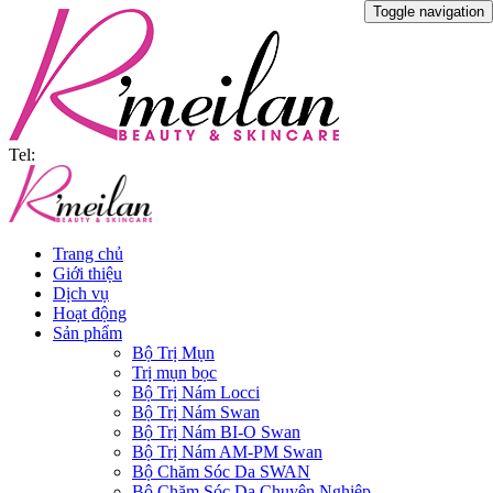
Toggle navigation
Tel:
Trang chủ
Giới thiệu
Dịch vụ
Hoạt động
Sản phẩm
Bộ Trị Mụn
Trị mụn bọc
Bộ Trị Nám Locci
Bộ Trị Nám Swan
Bộ Trị Nám BI-O Swan
Bộ Trị Nám AM-PM Swan
Bộ Chăm Sóc Da SWAN
Bộ Chăm Sóc Da Chuyên Nghiệp