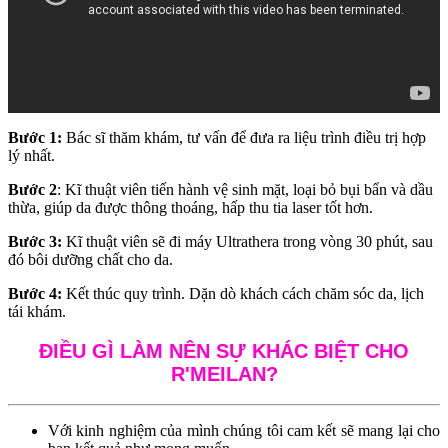
Bước 1:
Bác sĩ thăm khám, tư vấn để đưa ra liệu trình điều trị hợp
lý nhất.
Bước 2
: Kĩ thuật viên tiến hành vệ sinh mặt, loại bỏ bụi bẩn và dầu
thừa, giúp da được thông thoáng, hấp thu tia laser tốt hơn.
Bước 3:
Kĩ thuật viên sẽ đi máy Ultrathera trong vòng 30 phút, sau
đó bôi dưỡng chất cho da.
Bước 4:
Kết thúc quy trình. Dặn dò khách cách chăm sóc da, lịch
tái khám.
ĐIỀU GÌ LÀM NÊN SỰ KHÁC BIỆT CHO
R'MEILAN?
Với kinh nghiệm của mình chúng tôi cam kết sẽ mang lại cho