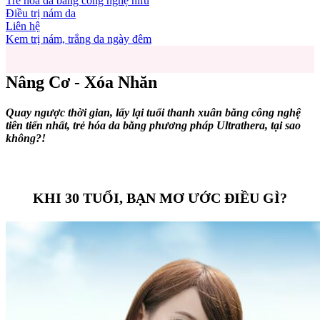
Trẻ hóa da bằng công nghệ hifu
Điều trị nám da
Liên hệ
Kem trị nám, trắng da ngày đêm
Nâng Cơ - Xóa Nhăn
Quay ngược thời gian, lấy lại tuổi thanh xuân bằng công nghệ
tiên tiến nhất, trẻ hóa da bằng phương pháp Ultrathera, tại sao
không?!
KHI 30 TUỔI, BẠN MƠ ƯỚC ĐIỀU GÌ?