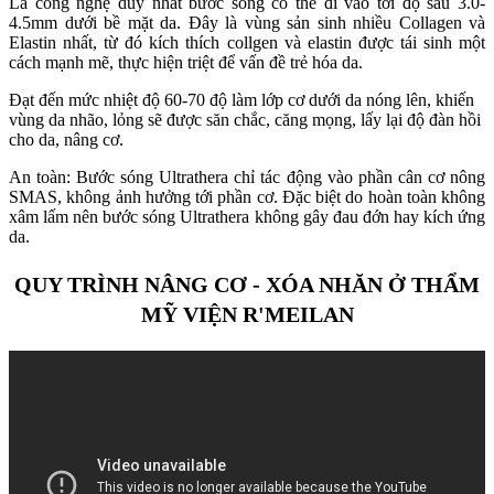
Là công nghệ duy nhất bước sóng có thể đi vào tới độ sâu 3.0-
4.5mm dưới bề mặt da. Đây là vùng sản sinh nhiều Collagen và
Elastin nhất, từ đó kích thích collgen và elastin được tái sinh một
cách mạnh mẽ, thực hiện triệt để vấn đề trẻ hóa da.
Đạt đến mức nhiệt độ 60-70 độ làm lớp cơ dưới da nóng lên, khiến
vùng da nhão, lỏng sẽ được săn chắc, căng mọng, lấy lại độ đàn hồi
cho da, nâng cơ.
An toàn: Bước sóng Ultrathera chỉ tác động vào phần cân cơ nông
SMAS, không ảnh hưởng tới phần cơ. Đặc biệt do hoàn toàn không
xâm lấm nên bước sóng Ultrathera không gây đau đớn hay kích ứng
da.
QUY TRÌNH NÂNG CƠ - XÓA NHĂN Ở THẨM
MỸ VIỆN R'MEILAN