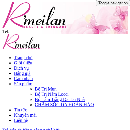
Toggle navigation
Tel:
Trang chủ
Giới thiệu
Dịch vụ
Bảng giá
Cảm nhận
Sản phẩm
Bộ Trị Mụn
Bộ Trị Nám Locci
Bộ Tắm Trắng Da Tại Nhà
CHĂM SÓC DA HOÀN HẢO
Tin tức
Khuyến mãi
Liên hệ