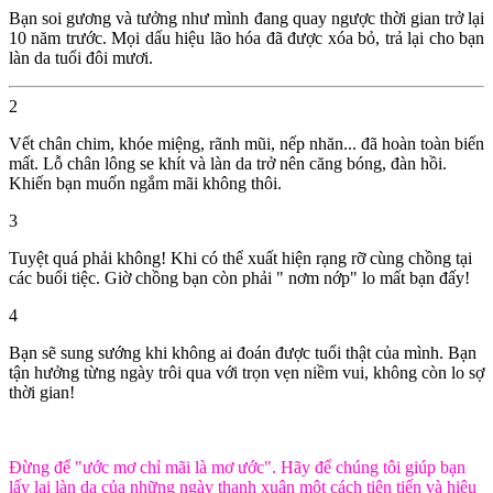
Bạn soi gương và tưởng như mình đang quay ngược thời gian trở lại
10 năm trước. Mọi dấu hiệu lão hóa đã được xóa bỏ, trả lại cho bạn
làn da tuổi đôi mươi.
2
Vết chân chim, khóe miệng, rãnh mũi, nếp nhăn... đã hoàn toàn biến
mất. Lỗ chân lông se khít và làn da trở nên căng bóng, đàn hồi.
Khiến bạn muốn ngắm mãi không thôi.
3
Tuyệt quá phải không! Khi có thể xuất hiện rạng rỡ cùng chồng tại
các buổi tiệc. Giờ chồng bạn còn phải " nơm nớp" lo mất bạn đấy!
4
Bạn sẽ sung sướng khi không ai đoán được tuổi thật của mình. Bạn
tận hưởng từng ngày trôi qua với trọn vẹn niềm vui, không còn lo sợ
thời gian!
Đừng để "ước mơ chỉ mãi là mơ ước". Hãy để chúng tôi giúp bạn
lấy lại làn da của những ngày thanh xuân một cách tiên tiến và hiệu