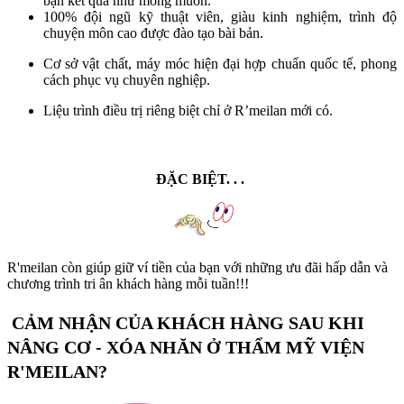
bạn kết quả như mong muốn.
100% đội ngũ kỹ thuật viên, giàu kinh nghiệm, trình độ
chuyện môn cao được đào tạo bài bản.
Cơ sở vật chất, máy móc hiện đại hợp chuẩn quốc tế, phong
cách phục vụ chuyên nghiệp.
Liệu trình điều trị riêng biệt chỉ ở R’meilan mới có.
ĐẶC BIỆT. . .
R'meilan còn giúp giữ ví tiền của bạn với những ưu đãi hấp dẫn và
chương trình tri ân khách hàng mỗi tuần!!!
CẢM NHẬN CỦA KHÁCH HÀNG SAU KHI
NÂNG CƠ - XÓA NHĂN Ở THẨM MỸ VIỆN
R'MEILAN?