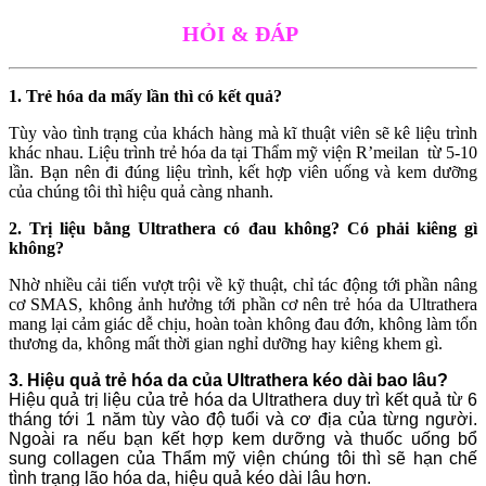
HỎI & ĐÁP
1. Trẻ hóa da mấy lần thì có kết quả?
Tùy vào tình trạng của khách hàng mà kĩ thuật viên sẽ kê liệu trình
khác nhau. Liệu trình trẻ hóa da tại Thẩm mỹ viện R’meilan từ 5-10
lần. Bạn nên đi đúng liệu trình, kết hợp viên uống và kem dưỡng
của chúng tôi thì hiệu quả càng nhanh.
2. Trị liệu bằng Ultrathera có đau không? Có phải kiêng gì
không?
Nhờ nhiều cải tiến vượt trội về kỹ thuật, chỉ tác động tới phần nâng
cơ SMAS, không ảnh hưởng tới phần cơ nên trẻ hóa da Ultrathera
mang lại cảm giác dễ chịu, hoàn toàn không đau đớn, không làm tổn
thương da, không mất thời gian nghỉ dưỡng hay kiêng khem gì.
3. Hiệu quả trẻ hóa da của Ultrathera kéo dài bao lâu?
Hiệu quả trị liệu của trẻ hóa da Ultrathera duy trì kết quả từ 6
tháng tới 1 năm tùy vào độ tuổi và cơ địa của từng người.
Ngoài ra nếu bạn kết hợp kem dưỡng và thuốc uống bổ
sung collagen của Thẩm mỹ viện chúng tôi thì sẽ hạn chế
tình trạng lão hóa da, hiệu quả kéo dài lâu hơn.