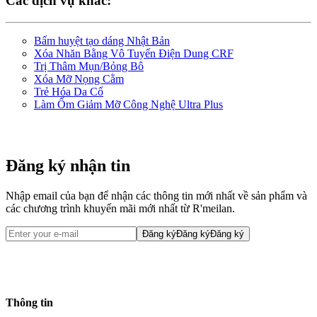
Các dịch vụ khác:
Bấm huyệt tạo dáng Nhật Bản
Xóa Nhăn Bằng Vô Tuyến Điện Dung CRF
Trị Thâm Mụn/Bỏng Bô
Xóa Mỡ Nọng Cằm
Trẻ Hóa Da Cổ
Làm Ốm Giảm Mỡ Công Nghệ Ultra Plus
đăng ký tư vấn
Đăng ký nhận tin
Nhập email của bạn để nhận các thông tin mới nhất về sản phẩm và
các chương trình khuyến mãi mới nhất từ R'meilan.
Đăng ký
Đăng ký
Đăng ký
Thông tin