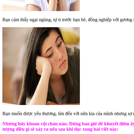
Bạn cảm thấy ngại ngùng, tự ti trước bạn bè, đồng nghiệp với gương 
Bạn muốn được yêu thương, tìm đến với nửa kia của mình nhưng sợ rằ
Nhưng hãy khoan vội chán nản. Đừng bao giờ để khuyết điểm ấy
tượng điều gì sẽ xảy ra nếu sau khi đọc xong bài viết này: