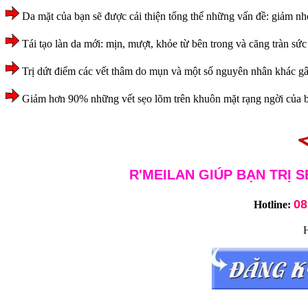
Da mặt của bạn sẽ được cải thiện tổng thể những vấn đề: giảm nh
Tái tạo làn da mới: mịn, mượt, khỏe từ bên trong và căng tràn sức
Trị dứt điểm các vết thâm do mụn và một số nguyên nhân khác gâ
Giảm hơn 90% những vết sẹo lõm trên khuôn mặt rạng ngời của 
R'MEILAN GIÚP BẠN TRỊ S
08
Hotline: