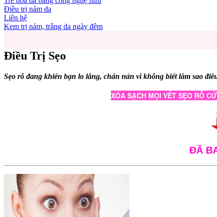
Trẻ hóa da bằng công nghệ hifu
Điều trị nám da
Liên hệ
Kem trị nám, trắng da ngày đêm
Điều Trị Sẹo
Sẹo rỗ đang khiến bạn lo lắng, chán nản vì không biết làm sao điề
XÓA SẠCH MỌI VẾT SẸO RỖ CỨ
ĐÃ B