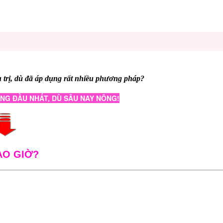
u trị, dù đã áp dụng rất nhiều phương pháp?
NG ĐẦU NHẤT, DÙ SÂU NAY NÔNG!
AO GIỜ?