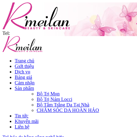
Tel:
Trang chủ
Giới thiệu
Dịch vụ
Bảng giá
Cảm nhận
Sản phẩm
Bộ Trị Mụn
Bộ Trị Nám Locci
Bộ Tắm Trắng Da Tại Nhà
CHĂM SÓC DA HOÀN HẢO
Tin tức
Khuyến mãi
Liên hệ