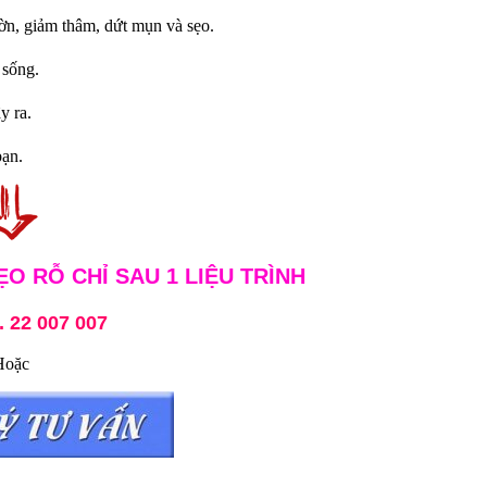
ờn, giảm thâm, dứt mụn và sẹo.
 sống.
y ra.
bạn.
ẸO RỖ CHỈ SAU 1 LIỆU TRÌNH
. 22 007 007
Hoặc