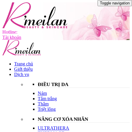
Toggle navigation
Hotline:
Tài khoản
Trang chủ
Giới thiệu
Dịch vụ
ĐIỀU TRỊ DA
Nám
Tắm trắng
Thâm
Triệt lông
NÂNG CƠ XÓA NHĂN
ULTRATHERA