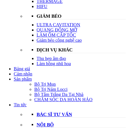
THERMAGE
HIFU
GIẢM BÉO
ULTRA CAVITATION
QUANG ĐÔNG MỠ
LÀM ỐM CẤP TỐC
Giảm béo công nghệ cao
DỊCH VỤ KHÁC
Thu hẹp âm đạo
Làm hồng nhũ hoa
Bảng giá
Cảm nhận
Sản phẩm
Bộ Trị Mụn
Bộ Trị Nám Locci
Bộ Tắm Trắng Da Tại Nhà
CHĂM SÓC DA HOÀN HẢO
Tin tức
BÁC SĨ TƯ VẤN
NỘI BỘ