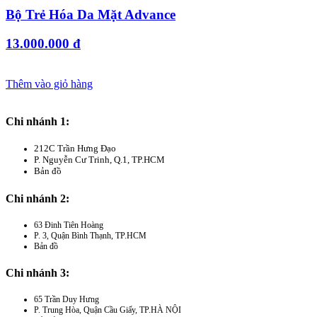
Bộ Trẻ Hóa Da Mặt Advance
13.000.000 đ
Thêm vào giỏ hàng
Chi nhánh 1:
212C Trần Hưng Đạo
P. Nguyễn Cư Trinh, Q.1, TP.HCM
Bản đồ
Chi nhánh 2:
63 Đinh Tiên Hoàng
P. 3, Quận Bình Thạnh, TP.HCM
Bản đồ
Chi nhánh 3:
65 Trần Duy Hưng
P. Trung Hòa, Quận Cầu Giấy, TP.HÀ NỘI