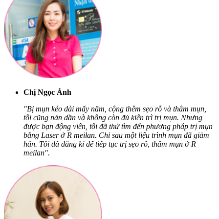
Chị Ngọc Ánh
"Bị mụn kéo dài mấy năm, cộng thêm sẹo rỗ và thâm mụn,
tôi cũng nản dần và không còn đủ kiên trì trị mụn. Nhưng
được bạn động viên, tôi đã thử tìm đến phương pháp trị mụn
bằng Laser ở R meilan. Chỉ sau một liệu trình mụn đã giảm
hẳn. Tôi đã đăng kí để tiếp tục trị sẹo rỗ, thâm mụn ở R
meilan".