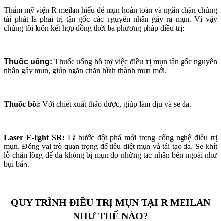
Thẩm mỹ viện R meilan hiểu để mụn hoàn toàn và ngăn chặn chúng
tái phát là phải trị tận gốc các nguyên nhân gây ra mụn. Vì vậy
chúng tôi luôn kết hợp đồng thời ba phương pháp điều trị:
Thuốc uống:
Thuốc uống hỗ trợ việc điều trị mụn tận gốc nguyên
nhân gây mụn, giúp ngăn chặn hình thành mụn mới.
Thuốc bôi:
Với
chiết xuất thảo dược, giúp làm dịu và se da.
Laser E-light SR:
Là bước đột phá mới trong công nghệ điều trị
mụn. Đóng vai trò quan trọng để tiêu diệt mụn và tái tạo da. Se khít
lỗ chân lông để da không bị mụn do những tác nhân bên ngoài như
bụi bẩ
n.
QUY TRÌNH ĐIỀU TRỊ MỤN TẠI R MEILAN
NHƯ THẾ NÀO?