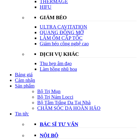
THERMAGE
HIFU
GIẢM BÉO
ULTRA CAVITATION
QUANG ĐÔNG MỠ
LÀM ỐM CẤP TỐC
Giảm béo công nghệ cao
DỊCH VỤ KHÁC
Thu hẹp âm đạo
Làm hồng nhũ hoa
Bảng giá
Cảm nhận
Sản phẩm
Bộ Trị Mụn
Bộ Trị Nám Locci
Bộ Tắm Trắng Da Tại Nhà
CHĂM SÓC DA HOÀN HẢO
Tin tức
BÁC SĨ TƯ VẤN
NỘI BỘ