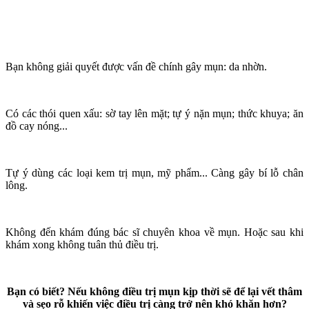
Bạn không giải quyết được vấn đề chính gây mụn: da nhờn.
Có các thói quen xấu: sờ tay lên mặt; tự ý nặn mụn; thức khuya; ăn
đồ cay nóng...
Tự ý dùng các loại kem trị mụn, mỹ phẩm... Càng gây bí lỗ chân
lông.
Không đến khám đúng bác sĩ chuyên khoa về mụn. Hoặc sau khi
khám xong không tuân thủ điều trị.
Bạn có biết? Nếu không điều trị mụn kịp thời sẽ để lại vết thâm
và sẹo rỗ khiến việc điều trị càng trở nên khó khăn hơn?