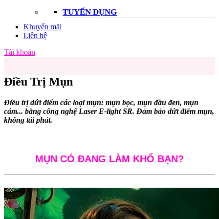
TUYỂN DỤNG
Khuyến mãi
Liên hệ
Tài khoản
Điều Trị Mụn
Điều trị dứt điểm các loại mụn: mụn bọc, mụn đầu đen, mụn
cám... bằng công nghệ Laser E-light SR. Đảm bảo dứt điểm mụn,
không tái phát.
MỤN CÓ ĐANG LÀM KHỔ BẠN?