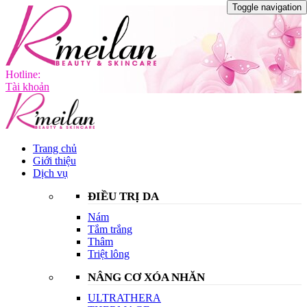
Toggle navigation
Hotline:
Tài khoản
Trang chủ
Giới thiệu
Dịch vụ
ĐIỀU TRỊ DA
Nám
Tắm trắng
Thâm
Triệt lông
NÂNG CƠ XÓA NHĂN
ULTRATHERA