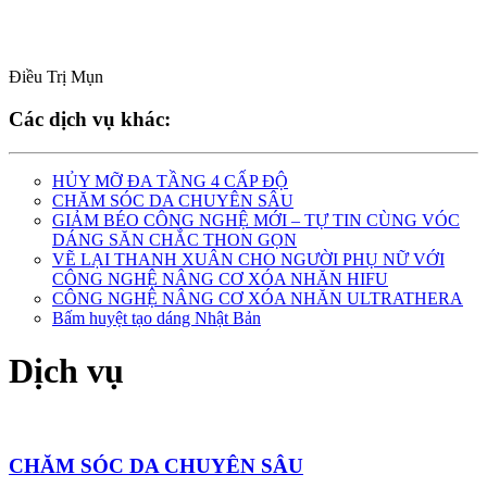
Điều Trị Mụn
Các dịch vụ khác:
HỦY MỠ ĐA TẦNG 4 CẤP ĐỘ
CHĂM SÓC DA CHUYÊN SÂU
GIẢM BÉO CÔNG NGHỆ MỚI – TỰ TIN CÙNG VÓC
DÁNG SĂN CHẮC THON GỌN
VẼ LẠI THANH XUÂN CHO NGƯỜI PHỤ NỮ VỚI
CÔNG NGHỆ NÂNG CƠ XÓA NHĂN HIFU
CÔNG NGHỆ NÂNG CƠ XÓA NHĂN ULTRATHERA
Bấm huyệt tạo dáng Nhật Bản
Dịch vụ
CHĂM SÓC DA CHUYÊN SÂU