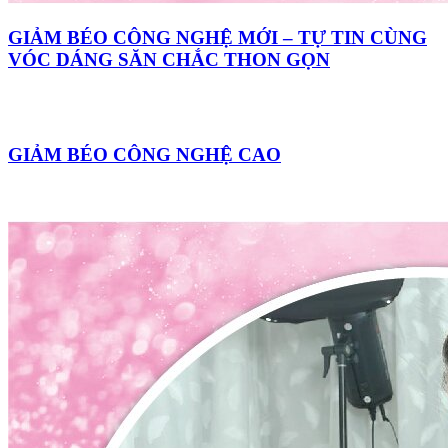
GIẢM BÉO CÔNG NGHỆ MỚI – TỰ TIN CÙNG
VÓC DÁNG SĂN CHẮC THON GỌN
GIẢM BÉO CÔNG NGHỆ CAO