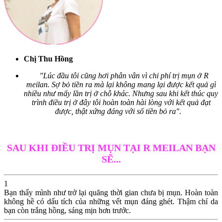
Chị Thu Hồng
"Lúc đầu tôi cũng hơi phân vân vì chi phí trị mụn ở R
meilan. Sợ bỏ tiền ra mà lại không mang lại được kết quả gì
nhiều như mấy lần trị ở chỗ khác. Nhưng sau khi kết thúc quy
trình điều trị ở đây tôi hoàn toàn hài lòng với kết quả đạt
được, thật xứng đáng với số tiền bỏ ra".
SAU KHI ĐIỀU TRỊ MỤN TẠI R MEILAN BẠN
SẼ...
1
Bạn thấy mình như trở lại quãng thời gian chưa bị mụn. Hoàn toàn
không hề có dấu tích của những vết mụn đáng ghét. Thậm chí da
bạn còn trắng hồng, sáng mịn hơn trước.