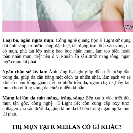
Loại bỏ, ngăn ngừa mụn:
Công nghệ quang học E-Light sử dụng
dải ánh sáng có bước sóng đặc biệt, tác động trực tiếp vào vùng da
có mụn, phá tan lớp màng bao bọc nhân mụn, làm teo biến hoàn
toàn nhân mụn, triệt tiêu ổ vi khuẩn ẩn sâu dưới nang lông, ngăn
ngừa mụn tái phát.
Ngăn chặn sự lây lan:
Ánh sáng E-Light giúp điều tiết lượng dầu
trong da, giúp da cân bằng một cách tự nhiên nhất, làm sạch và se
khít lỗ chân lông, giảm tiết bã nhờn trên da, ngăn chặn sự lây lan
mụn cho những vùng da chưa nhiễm khuẩn.
Mang lại làn da mịn màng, trắng sáng:
Bên cạnh việc triệt tiêu
mụn tận gốc, công nghệ E-Light SR còn cung cấp oxy tươi,
collagen vào sâu dưới da, giúp khỏe da từ bên trong ngăn ngừa mụn
tái phát.
TRỊ MỤN TẠI R MEILAN CÓ GÌ KHÁC?