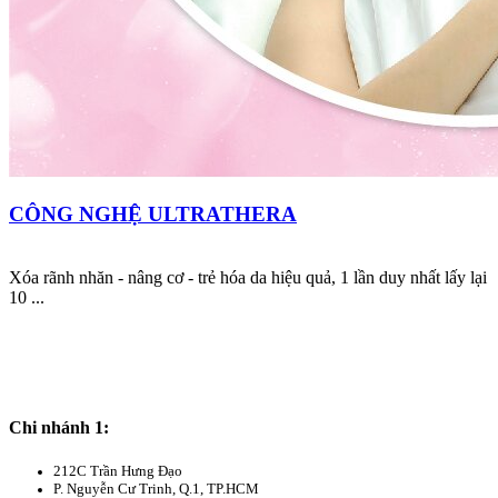
CÔNG NGHỆ ULTRATHERA
Xóa rãnh nhăn - nâng cơ - trẻ hóa da hiệu quả, 1 lần duy nhất lấy lại
10 ...
đăng ký tư vấn
Chi nhánh 1:
212C Trần Hưng Đạo
P. Nguyễn Cư Trinh, Q.1, TP.HCM