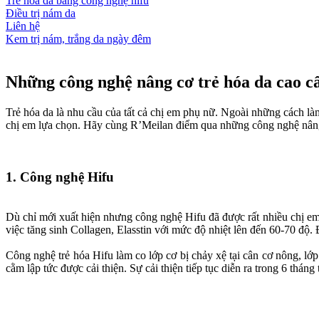
Trẻ hóa da bằng công nghệ hifu
Điều trị nám da
Liên hệ
Kem trị nám, trắng da ngày đêm
Những công nghệ nâng cơ trẻ hóa da cao cấ
Trẻ hóa da là nhu cầu của tất cả chị em phụ nữ. Ngoài những cách là
chị em lựa chọn. Hãy cùng R’Meilan điểm qua những công nghệ nâng 
1. Công nghệ Hifu
Dù chỉ mới xuất hiện nhưng công nghệ Hifu đã được rất nhiều chị em 
việc tăng sinh Collagen, Elasstin với mức độ nhiệt lên đến 60-70 độ. 
Công nghệ trẻ hóa Hifu làm co lớp cơ bị chảy xệ tại cân cơ nông, lớp
cằm lập tức được cải thiện. Sự cải thiện tiếp tục diễn ra trong 6 tháng 