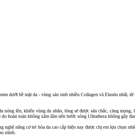
mm dưới bề mặt da - vùng sản sinh nhiều Collagen và Elastin nhất, từ 
a nóng lên, khiến vùng da nhão, lỏng sẽ được săn chắc, căng mọng, lấ
 do hoàn toàn không xâm lấm nên bước sóng Ultrathera không gây đau
ng nghệ nâng cơ trẻ hóa da cao cấp hiện nay được chị em lựa chọn nhi
cho mình.