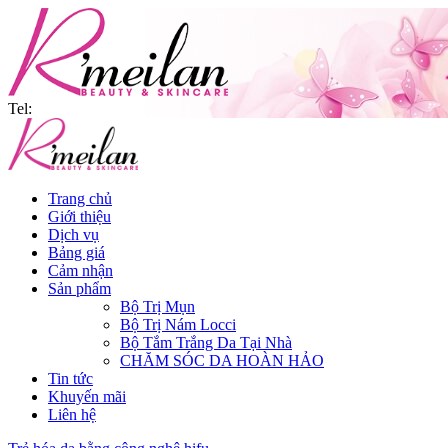
Tel:
Trang chủ
Giới thiệu
Dịch vụ
Bảng giá
Cảm nhận
Sản phẩm
Bộ Trị Mụn
Bộ Trị Nám Locci
Bộ Tắm Trắng Da Tại Nhà
CHĂM SÓC DA HOÀN HẢO
Tin tức
Khuyến mãi
Liên hệ