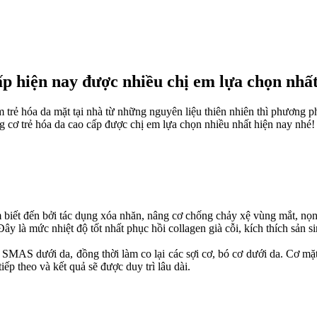
p hiện nay được nhiều chị em lựa chọn nhấ
m trẻ hóa da mặt tại nhà từ những nguyên liệu thiên nhiên thì phương
cơ trẻ hóa da cao cấp được chị em lựa chọn nhiều nhất hiện nay nhé!
biết đến bởi tác dụng xóa nhăn, nâng cơ chống chảy xệ vùng mắt, nọng 
Đây là mức nhiệt độ tốt nhất phục hồi collagen già cỗi, kích thích sản s
 SMAS dưới da, đồng thời làm co lại các sợi cơ, bó cơ dưới da. Cơ mặt
tiếp theo và kết quả sẽ được duy trì lâu dài.