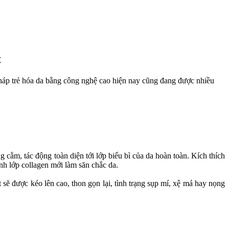
t
 pháp trẻ hóa da bằng công nghệ cao hiện nay cũng đang được nhiều
cằm, tác động toàn diện tới lớp biểu bì của da hoàn toàn. Kích thích
inh lớp collagen mới làm săn chắc da.
 sẽ được kéo lên cao, thon gọn lại, tình trạng sụp mí, xệ má hay nọng