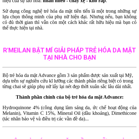
hiệu của sự lão hóa:
nhăn nheo - chảy xệ - khô ráp
.
Sử dụng công nghệ trẻ hóa da mặt tiên tiến là một trong những sự
lựa chọn thông minh của phụ nữ hiện đại. Nhưng nếu, bạn không
có đủ thời gian thì vẫn còn một cách khác rất hữu hiệu mà bạn có
thể thực hiện tại nhà.
R'MEILAN BẬT MÍ GIẢI PHÁP TRẺ HÓA DA MẶT
TẠI NHÀ CHO BẠN
Bộ trẻ hóa da mặt Advance gồm 3 sản phẩm được sản xuất tại Mỹ,
dựa trên sự nghiên cứu kĩ lưỡng các thành phần riêng biệt có trong
từng chai sẽ giúp phụ nữ lấy lại nét đẹp thời xuân sắc lâu dài nhất.
Thành phần chính của bộ trẻ hóa da mặt Advance:
Hydroquinone 4% (công dụng làm sáng da, ức chế hoạt động của
Melanin), Vitamin C 15%, Mineral Oil (dầu khoáng), Dimethicone
(tác nhân bảo vệ và điều trị các vần đề da)...