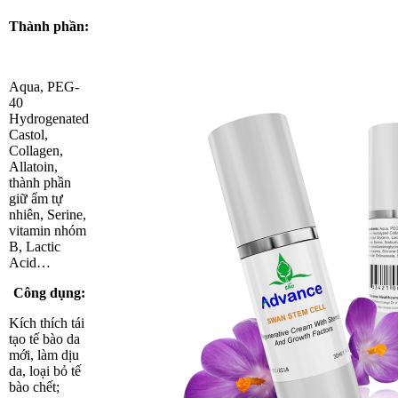
Thành phần:
Aqua, PEG-
40
Hydrogenated
Castol,
Collagen,
Allatoin,
thành phần
giữ ẩm tự
nhiên, Serine,
vitamin nhóm
B, Lactic
Acid…
Công dụng:
Kích thích tái
tạo tế bào da
mới, làm dịu
da, loại bỏ tế
bào chết;