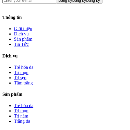
Đăng ký
Đăng ký
Đăng ký
Thông tin
Giới thiệu
Dịch vụ
Sản phẩm
Tin Tức
Dịch vụ
Trẻ hóa da
Trị mụn
Trị sẹo
Tắm trắng
Sản phẩm
Trẻ hóa da
Trị mụn
Trị nám
Trắng da