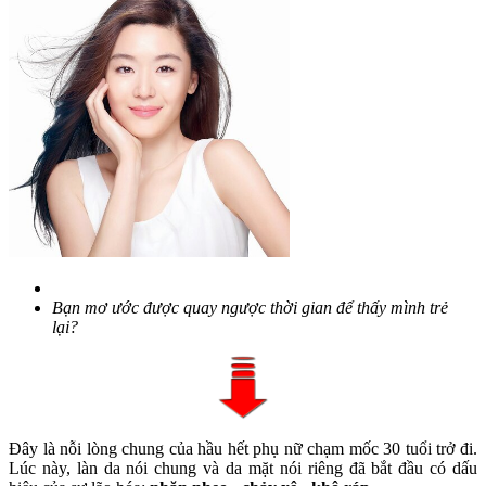
Bạn mơ ước được quay ngược thời gian để thấy mình trẻ
lại?
Đây là nỗi lòng chung của hầu hết phụ nữ chạm mốc 30 tuổi trở đi.
Lúc này, làn da nói chung và da mặt nói riêng đã bắt đầu có dấu