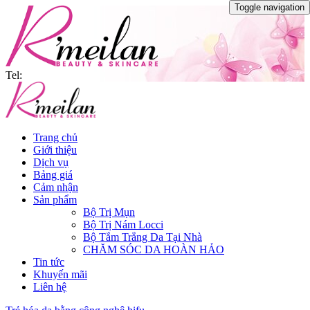
Toggle navigation
Tel:
Trang chủ
Giới thiệu
Dịch vụ
Bảng giá
Cảm nhận
Sản phẩm
Bộ Trị Mụn
Bộ Trị Nám Locci
Bộ Tắm Trắng Da Tại Nhà
CHĂM SÓC DA HOÀN HẢO
Tin tức
Khuyến mãi
Liên hệ