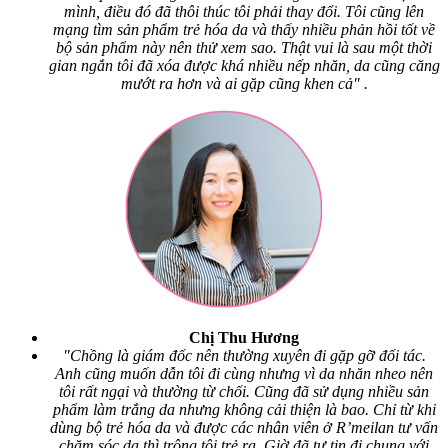
mình, điều đó đã thôi thúc tôi phải thay đổi. Tôi cũng lên
mạng tìm sản phẩm trẻ hóa da và thấy nhiều phản hồi tốt về
bộ sản phẩm này nên thử xem sao. Thật vui là sau một thời
gian ngắn tôi đã xóa được khá nhiều nếp nhăn, da cũng căng
mướt ra hơn và ai gặp cũng khen cả" .
Chị Thu Hương
"Chồng là giám đốc nên thường xuyên đi gặp gỡ đối tác.
Anh cũng muốn dẫn tôi đi cùng nhưng vì da nhăn nheo nên
tôi rất ngại và thường từ chối. Cũng đã sử dụng nhiều sản
phẩm làm trắng da nhưng không cải thiện là bao. Chỉ từ khi
dùng bộ trẻ hóa da và được các nhân viên ở R’meilan tư vấn
chăm sóc da thì trông tôi trẻ ra. Giờ đã tự tin đi chung với