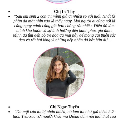
Chị Lê Thy
"Sau khi sinh 2 con thì mình già đi nhiều so với tuổi. Nhất là
phần da mặt nhìn vào là thấy ngay. Mọi người ai cũng nói là
càng ngày mình càng già hơn chồng rất nhiều. Điều đó làm
mình khá buồn và sợ ảnh hưởng đến hạnh phúc gia đình.
Mình đã tìm đến bộ trẻ hóa da mặt này để mong cải thiện sắc
đẹp và rất hài lòng vì những nếp nhăn đã bớt hẳn đi" .
Chị Ngọc Tuyến
"Da mặt của tôi bị nhăn nhiều, nó làm tôi như già thêm 5-7
tuổi. Tiếp xúc với người khác mà không dám nói tuổi thật của