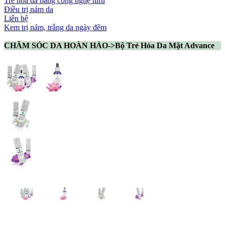
Trẻ hóa da bằng công nghệ hifu
Điều trị nám da
Liên hệ
Kem trị nám, trắng da ngày đêm
CHĂM SÓC DA HOÀN HẢO->Bộ Trẻ Hóa Da Mặt Advance