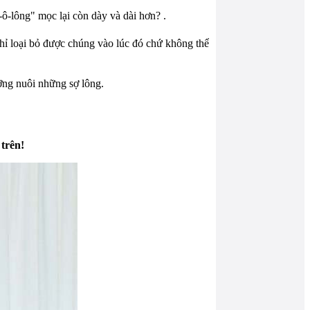
ô-lông" mọc lại còn dày và dài hơn? .
chỉ loại bỏ được chúng vào lúc đó chứ không thể
ỡng nuôi những sợ lông.
trên!