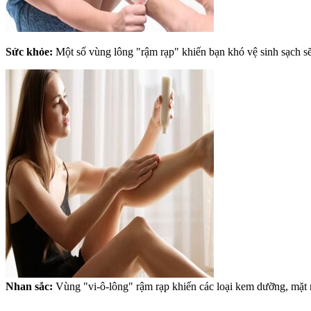
Sức khỏe:
Một số vùng lông "rậm rạp" khiến bạn khó vệ sinh sạch s
Nhan sắc:
Vùng "vi-ô-lông" rậm rạp khiến các loại kem dưỡng, mặt 