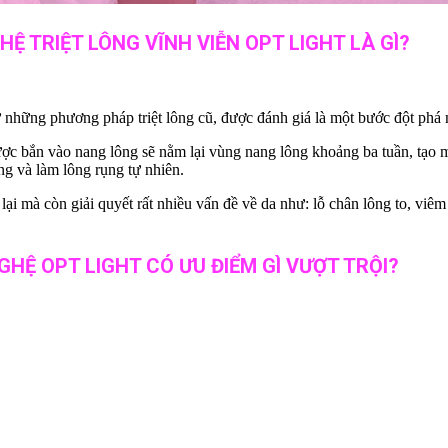
Ệ TRIỆT LÔNG VĨNH VIỄN OPT LIGHT LÀ GÌ?
 từ những phương pháp triệt lông cũ, được đánh giá là một bước đột ph
c bắn vào nang lông sẽ nằm lại vùng nang lông khoảng ba tuần, tạo 
ng và làm lông rụng tự nhiên.
lại mà còn giải quyết rất nhiều vấn đề về da như: lỗ chân lông to, viê
HỆ OPT LIGHT CÓ ƯU ĐIỂM GÌ VƯỢT TRỘI?