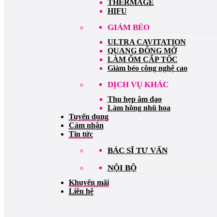
THERMAGE
HIFU
GIẢM BÉO
ULTRA CAVITATION
QUANG ĐÔNG MỠ
LÀM ỐM CẤP TỐC
Giảm béo công nghệ cao
DỊCH VỤ KHÁC
Thu hẹp âm đạo
Làm hồng nhũ hoa
Tuyển dụng
Cảm nhận
Tin tức
BÁC SĨ TƯ VẤN
NỘI BỘ
Khuyến mãi
Liên hệ