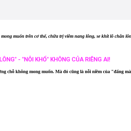
ong muốn trên cơ thể, chữa trị viêm nang lông, se khít lỗ chân lô
-LÔNG" - "NỖI KHỔ" KHÔNG CỦA RIÊNG AI!
ng chỗ không mong muốn. Mà đó cũng là nỗi niềm của "đấng mày 