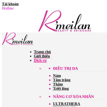
Tài khoản
Hotline:
Trang chủ
Giới thiệu
Dịch vụ
ĐIỀU TRỊ DA
Nám
Tắm trắng
Thâm
Triệt lông
NÂNG CƠ XÓA NHĂN
ULTRATHERA