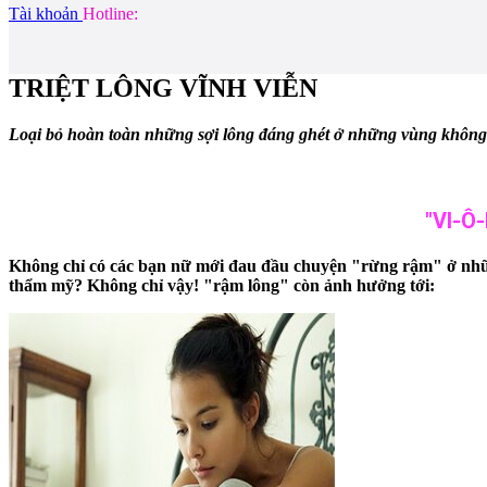
Tài khoản
Hotline:
TRIỆT LÔNG VĨNH VIỄN
Loại bỏ hoàn toàn những sợi lông đáng ghét ở những vùng không m
"VI-Ô
Không chỉ có các bạn nữ mới đau đầu chuyện "rừng rậm" ở nhữ
thẩm mỹ? Không chỉ vậy! "rậm lông" còn ảnh hưởng tới: