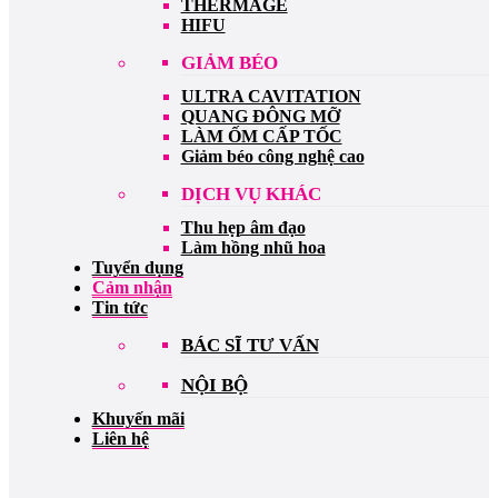
THERMAGE
HIFU
GIẢM BÉO
ULTRA CAVITATION
QUANG ĐÔNG MỠ
LÀM ỐM CẤP TỐC
Giảm béo công nghệ cao
DỊCH VỤ KHÁC
Thu hẹp âm đạo
Làm hồng nhũ hoa
Tuyển dụng
Cảm nhận
Tin tức
BÁC SĨ TƯ VẤN
NỘI BỘ
Khuyến mãi
Liên hệ