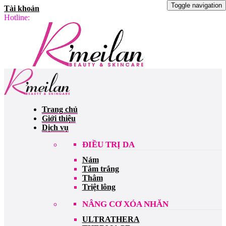
Toggle navigation
Tài khoản
Hotline:
Trang chủ
Giới thiệu
Dịch vụ
ĐIỀU TRỊ DA
Nám
Tắm trắng
Thâm
Triệt lông
NÂNG CƠ XÓA NHĂN
ULTRATHERA