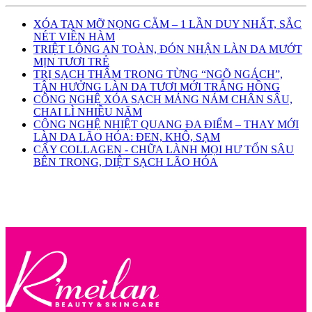
XÓA TAN MỠ NỌNG CẰM – 1 LẦN DUY NHẤT, SẮC
NÉT VIỀN HÀM
TRIỆT LÔNG AN TOÀN, ĐÓN NHẬN LÀN DA MƯỚT
MỊN TƯƠI TRẺ
TRỊ SẠCH THÂM TRONG TỪNG “NGÕ NGÁCH”,
TẬN HƯỞNG LÀN DA TƯƠI MỚI TRẮNG HỒNG
CÔNG NGHỆ XÓA SẠCH MẢNG NÁM CHÂN SÂU,
CHAI LÌ NHIỀU NĂM
CÔNG NGHỆ NHIỆT QUANG ĐA ĐIỂM – THAY MỚI
LÀN DA LÃO HÓA: ĐEN, KHÔ, SẠM
CẤY COLLAGEN - CHỮA LÀNH MỌI HƯ TỔN SÂU
BÊN TRONG, DIỆT SẠCH LÃO HÓA