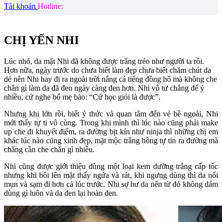
Tài khoản
Hotline:
CHỊ YẾN NHI
Lúc nhỏ, da mặt Nhi đã không được trắng trẻo như người ta rồi.
Hơn nữa, ngày trước do chưa biết làm đẹp chưa biết chăm chút da
dẻ nên Nhi hay đi ra ngoài trời nắng cả tiếng đồng hồ mà không che
chắn gì làm da đã đen ngày càng đen hơn. Nhi vô tư chẳng để ý
nhiều, cứ nghe bố mẹ bảo: “Cứ học giỏi là được”.
Nhưng khi lớn rồi, biết ý thức và quan tâm đến vẻ bề ngoài, Nhi
mới thấy tự ti vô cùng. Trong khi mình thì lúc nào cũng phải make
up che đi khuyết điểm, ra đường bịt kín như ninja thì những chị em
khác lúc nào cũng xinh đẹp, mặt mộc trắng hồng tự tin ra đường mà
chẳng cần che chắn gì nhiều.
Nhi cũng được giới thiệu dùng một loại kem dưỡng trắng cấp tốc
nhưng khi bôi lên mặt thấy ngứa và rát, khi ngưng dùng thì da nổi
mụn và sạm đi hơn cả lúc trước. Nhi sợ hư da nên từ đó không dám
dùng gì luôn và da đen lại hoàn đen.