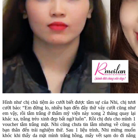
Hình như chị chủ tiệm áo cưới biết được tâm sự của Nhi, chị tươi
cười bảo: “Em đừng lo, nhiều bạn đến đây thử váy cưới cũng như
em vậy, rồi tắm trắng ở thẩm mỹ viện này xong 2 tháng quay lại
khác xa, trắng trẻo xinh đẹp bất ngờ luôn”. Rồi chị đưa cho mình 1
voucher tắm trắng mặt. Nhi cũng chưa tin lắm nhưng về cũng rủ
bạn thân đến trải nghiệm thử. Sau 1 liệu trình, Nhi mừng muốn
khóc khi thấy da mặt mình trắng hồng, mấy vết sạm do đi nắng