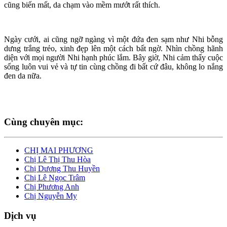
cũng biến mất, da chạm vào mềm mướt rất thích.
Ngày cưới, ai cũng ngỡ ngàng vì một đứa đen sạm như Nhi bỗng
dưng trắng trẻo, xinh đẹp lên một cách bất ngờ. Nhìn chồng hãnh
diện với mọi người Nhi hạnh phúc lắm. Bây giờ, Nhi cảm thấy cuộc
sống luôn vui vẻ và tự tin cùng chồng đi bất cứ đâu, không lo nắng
đen da nữa.
Cùng chuyên mục:
CHỊ MAI PHƯƠNG
Chị Lê Thị Thu Hòa
Chị Dương Thu Huyền
Chị Lê Ngọc Trâm
Chị Phương Anh
Chị Nguyễn My
Dịch vụ