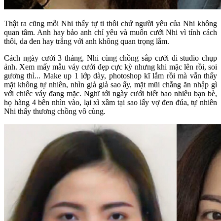
Thật ra cũng mỗi Nhi thấy tự ti thôi chứ người yêu của Nhi không
quan tâm. Anh hay bảo anh chỉ yêu và muốn cưới Nhi vì tính cách
thôi, da đen hay trắng với anh không quan trọng lắm.
Cách ngày cưới 3 tháng, Nhi cùng chồng sắp cưới đi studio chụp
ảnh. Xem mấy mẫu váy cưới đẹp cực kỳ nhưng khi mặc lên rồi, soi
gương thì... Make up 1 lớp dày, photoshop kĩ lắm rồi mà vẫn thấy
mặt không tự nhiên, nhìn giả giả sao ấy, mặt mũi chẳng ăn nhập gì
với chiếc váy đang mặc. Nghĩ tới ngày cưới biết bao nhiêu bạn bè,
họ hàng 4 bên nhìn vào, lại xì xầm tại sao lấy vợ đen đúa, tự nhiên
Nhi thấy thương chồng vô cùng.